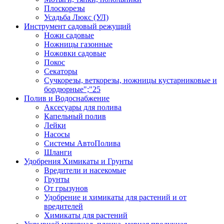
Плоскорезы
Усадьба Люкс (УЛ)
Инструмент садовый режущий
Ножи садовые
Ножницы газонные
Ножовки садовые
Покос
Секаторы
Сучкорезы, веткорезы, ножницы кустарниковые и
бордюрные";"25
Полив и Водоснабжение
Аксесуары для полива
Капельный полив
Лейки
Насосы
Системы АвтоПолива
Шланги
Удобрения Химикаты и Грунты
Вредители и насекомые
Грунты
От грызунов
Удобрение и химикаты для растений и от
вредителей
Химикаты для растений