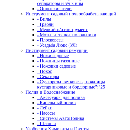
сепараторы и з/ч к ним
- Опрыскиватели
Инструмент садовый почвообрабатывающий
- Вилы
- Грабли
- Мелкий п/о инструмент
- Мотыги, тяпки, полольники
- Плоскорезы
- Усадьба Люкс (УЛ)
Инструмент садовый режущий
- Ножи садовые
- Ножницы газонные
- Ножовки садовые
- Покос
- Секаторы
- Сучкорезы, веткорезы, ножницы
кустарниковые и бордюрные";"25
Полив и Водоснабжение
- Аксесуары для полива
- Капельный полив
- Лейки
- Насосы
- Системы АвтоПолива
- Шланги
Удобрения Химикаты и Грунты