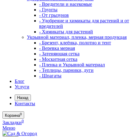
- Вредители и насекомые
- Грунты
- От грызунов
- Удобрение и химикаты для растений и от
вредителей
- Химикаты для растений
Укрывной материал, пленка, мерная продукцая
- Брезент, клеёнка, полотно и тент
- Веревка мерная
- Затеняющая сетка
- Москитная сетка
- Пленка и Укрывной материал
- Теплицы, парники, дуги
- Шпагаты
Блог
Услуги
Назад
Контакты
0
Корзина
0
Закладки
Меню