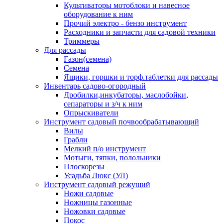
Культиваторы мотоблоки и навесное
оборудование к ним
Прочий электро - бензо инструмент
Расходники и запчасти для садовой техники
Триммеры
Для рассады
Газон(семена)
Семена
Ящики, горшки и торф.таблетки для рассады
Инвентарь садово-огородный
Дробилки,инкубаторы, маслобойки,
сепараторы и з/ч к ним
Опрыскиватели
Инструмент садовый почвообрабатывающий
Вилы
Грабли
Мелкий п/о инструмент
Мотыги, тяпки, полольники
Плоскорезы
Усадьба Люкс (УЛ)
Инструмент садовый режущий
Ножи садовые
Ножницы газонные
Ножовки садовые
Покос