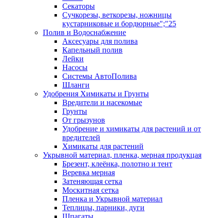
Секаторы
Сучкорезы, веткорезы, ножницы
кустарниковые и бордюрные";"25
Полив и Водоснабжение
Аксесуары для полива
Капельный полив
Лейки
Насосы
Системы АвтоПолива
Шланги
Удобрения Химикаты и Грунты
Вредители и насекомые
Грунты
От грызунов
Удобрение и химикаты для растений и от
вредителей
Химикаты для растений
Укрывной материал, пленка, мерная продукцая
Брезент, клеёнка, полотно и тент
Веревка мерная
Затеняющая сетка
Москитная сетка
Пленка и Укрывной материал
Теплицы, парники, дуги
Шпагаты