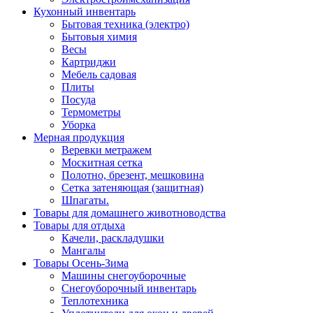
Кухонный инвентарь
Бытовая техника (электро)
Бытовыя химия
Весы
Картриджи
Мебель садовая
Плиты
Посуда
Термометры
Уборка
Мерная продукция
Веревки метражем
Москитная сетка
Полотно, брезент, мешковина
Сетка затеняющая (защитная)
Шпагаты.
Товары для домашнего животноводства
Товары для отдыха
Качели, раскладушки
Мангалы
Товары Осень-Зима
Машины снегоуборочные
Снегоуборочный инвентарь
Теплотехника