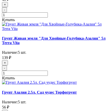
+
-
Купить
Грунт Живая земля "Для Хвойные-Голубика-Азалия" 5л
Terra Vita
Наличие:
5
шт.
139 ₽
+
-
Купить
Грунт Азалия 2.5л. Сад чудес Торфогрунт
Наличие:
5
шт.
56 ₽