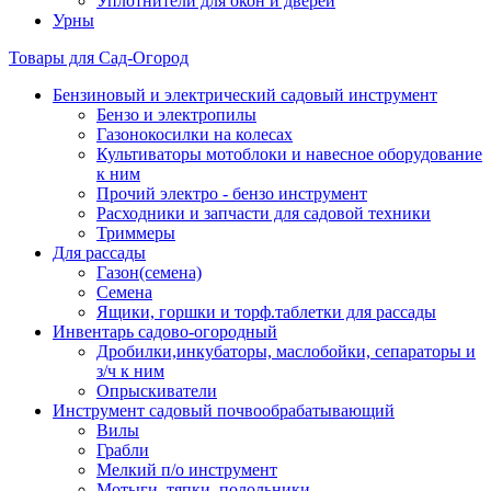
Уплотнители для окон и дверей
Урны
Товары для Сад-Огород
Бензиновый и электрический садовый инструмент
Бензо и электропилы
Газонокосилки на колесах
Культиваторы мотоблоки и навесное оборудование
к ним
Прочий электро - бензо инструмент
Расходники и запчасти для садовой техники
Триммеры
Для рассады
Газон(семена)
Семена
Ящики, горшки и торф.таблетки для рассады
Инвентарь садово-огородный
Дробилки,инкубаторы, маслобойки, сепараторы и
з/ч к ним
Опрыскиватели
Инструмент садовый почвообрабатывающий
Вилы
Грабли
Мелкий п/о инструмент
Мотыги, тяпки, полольники